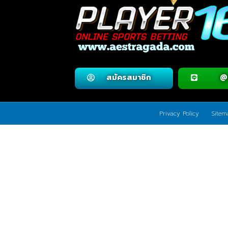
สมัครสมาชิก
@
Privacy Policy
Sitem