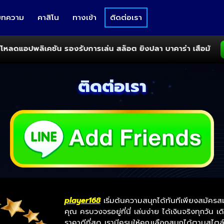
บทความ
คาสิโน
ทางเข้า
ติดต่อเรา
์โหลดแอปพลิเคชัน รองรับการเล่น สล็อต ยิงปลา บาคาร่า เสือมังกร ไ
ติดต่อเรา
player168
เริ่มต้นความสนุกได้ทันทีเพียงสมัครส
คุณ ครบวงจรอยู่ที่นี่ เล่นง่าย ได้เงินจริงทุกว
ราคาดีที่สุด เรามีครบให้คุณเลือกสนุกได้ตามสไต